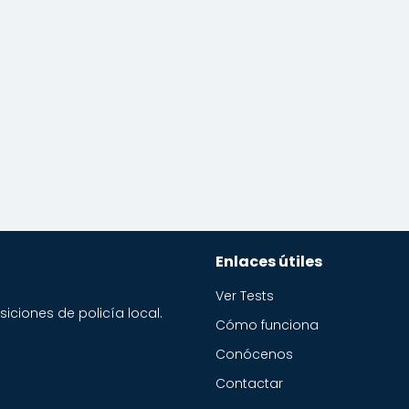
Enlaces útiles
Ver Tests
iciones de policía local.
Cómo funciona
Conócenos
Contactar