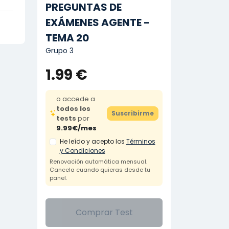
PREGUNTAS DE
EXÁMENES AGENTE -
TEMA 20
Grupo 3
1.99 €
o accede a
todos los
Suscribirme
tests
por
9.99€/mes
He leído y acepto los
Términos
y Condiciones
Renovación automática mensual.
Cancela cuando quieras desde tu
panel.
Comprar Test